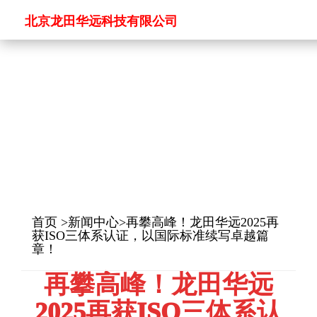
关
北京龙田华远科技有限公司
于
产
龙
品
新
田
中
闻
商
心
中
务
合
心
合
作
加
作
伙
入
首页
>
新闻中心
>再攀高峰！龙田华远2025再
获ISO三体系认证，以国际标准续写卓越篇
伴
龙
章！​
田
再攀高峰！龙田华远
2025再获ISO三体系认